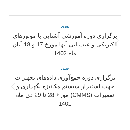
در
در
در
در
فیسبوک
ایکس
لینکدین
واتساپ
ناوبری
بعدی
مطلب
برگزاری دوره آموزشی آشنایی با موتورهای
نوشته
الکتریکی و عیب‌یابی آنها مورخ 17 و 18 آبان
بعدی:
ماه 1402
قبلی
برگزاری دوره جمع‌آوری داده‌های تجهیزات
جهت استقرار سیستم مکانیزه نگهداری و
پست
تعمیرات (CMMS) مورخ 28 تا 29 دی ماه
قبلی:
1401