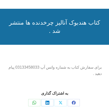
کتاب هندبوک آنالیز چرخدنده ها منتشر
شد .
مکان شما:
برای سفارش کتاب به شماره واتس آپ 03133458033 پیام
دهید .
به اشتراک گذاری
اشتراک
اشتراک
اشتراک
اشتراک